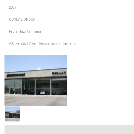
:
2009
:
GÜNLAS GROUP
:
Proje Hazirlanmasi
A.G. ve Zayif Akim Tesisatlarinin Tamami