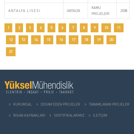
KAMU
ANTALYA LISESI
ANTALYA
2008
PROJELERI
1
2
3
4
5
6
7
8
9
10
11
12
13
14
15
16
17
18
19
20
21
KURUMSAL
DEVAM EDEN PROJELER
TAMAMLANAN PROJELER
İNSAN KAYNAKLARI
SERTİFİKALARIMIZ
İLETİŞİM