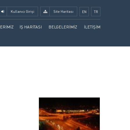
Kullanıcı Girişi
Site Haritası
EN
TR
ERİMİZ
İŞ HARİTASI
BELGELERİMİZ
İLETİŞİM
LANAN PROJELER
SERTİFİKALARIMIZ
 EDEN PROJELER
KATALOG