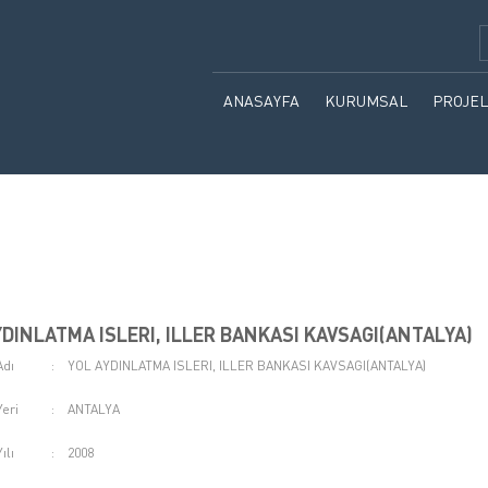
ANASAYFA
KURUMSAL
PROJEL
TARİHÇE
TAMAM
BAŞKANIN MESAJI
DEVAM
ORGANİZASYON ŞEMASI
YÜKSEL'DE KARİYER
YDINLATMA ISLERI, ILLER BANKASI KAVSAGI(ANTALYA)
BİZDEN HABERLER
Adı
:
YOL AYDINLATMA ISLERI, ILLER BANKASI KAVSAGI(ANTALYA)
Yeri
:
ANTALYA
ılı
:
2008