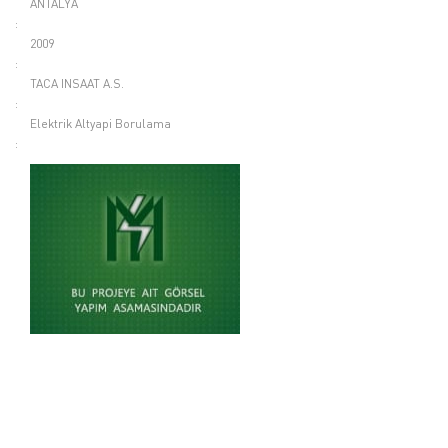
ANTALYA
:
2009
:
TACA INSAAT A.S.
:
Elektrik Altyapi Borulama
: